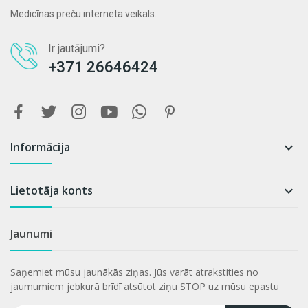
Medicīnas preču interneta veikals.
Ir jautājumi?
+371 26646424
Informācija

Lietotāja konts

Jaunumi
Saņemiet mūsu jaunākās ziņas. Jūs varāt atrakstities no
jaumumiem jebkurā brīdī atsūtot ziņu STOP uz mūsu epastu