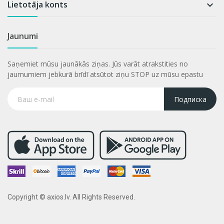
Lietotāja konts

Jaunumi
Saņemiet mūsu jaunākās ziņas. Jūs varāt atrakstities no
jaumumiem jebkurā brīdī atsūtot ziņu STOP uz mūsu epastu
Подписка
Copyright © axios.lv. All Rights Reserved.