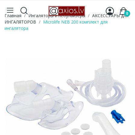
0
Главная
Ингаляторы и небулайзеры
АКСЕССУАРЫ для
ИНГАЛЯТОРОВ
Microlife NEB 200 комплект для
ингалятора