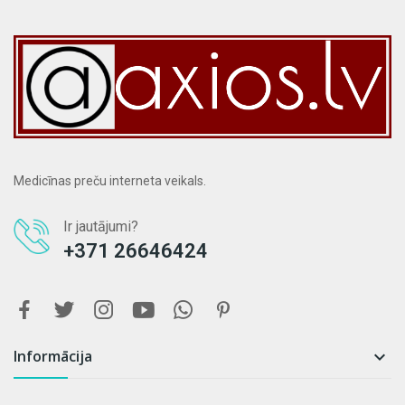
Medicīnas preču interneta veikals.
Ir jautājumi?
+371 26646424
Informācija
