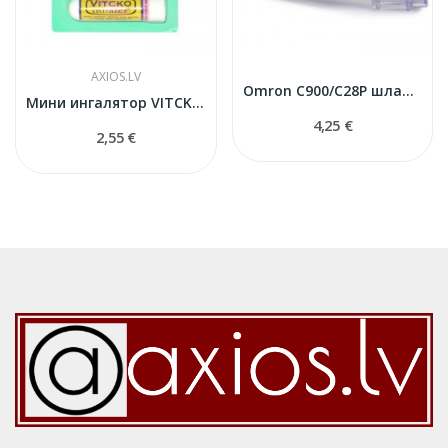
AXIOS.LV
Omron C900/C28P шланг для ингалятора
Мини ингалятор VITCKO с эфирными маслами
4,25 €
2,55 €