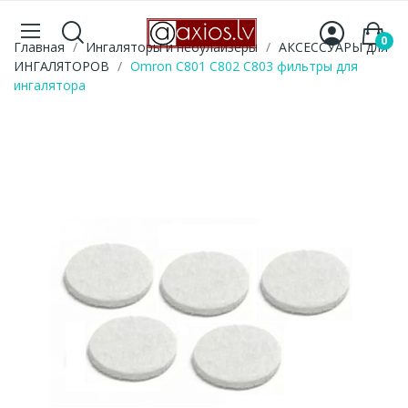
0
Главная
Ингаляторы и небулайзеры
АКСЕССУАРЫ для
ИНГАЛЯТОРОВ
Omron C801 C802 C803 фильтры для
ингалятора