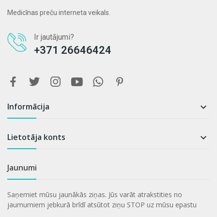
Medicīnas preču interneta veikals.
Ir jautājumi?
+371 26646424
Informācija

Lietotāja konts

Jaunumi
Saņemiet mūsu jaunākās ziņas. Jūs varāt atrakstities no
jaumumiem jebkurā brīdī atsūtot ziņu STOP uz mūsu epastu