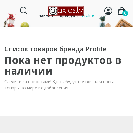
0
Главная
Бренды
Prolife
Список товаров бренда Prolife
Пока нет продуктов в
наличии
Следите за новостями! Здесь будут появляться новые
товары по мере их добавления.