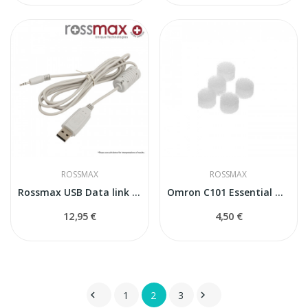
ROSSMAX
ROSSMAX
Rossmax USB Data link кабель
Omron C101 Essential фильтры
12,95 €
4,50 €
1
2
3

