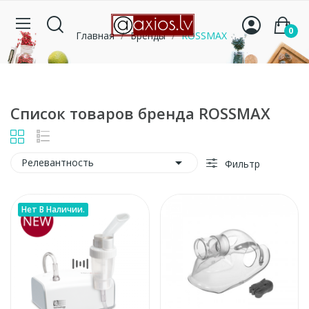
0
Главная
Бренды
ROSSMAX
Список товаров бренда ROSSMAX

Релевантность
Фильтр
Нет В Наличии.