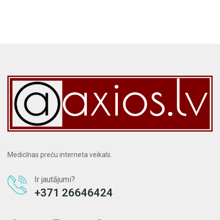
Medicīnas preču interneta veikals.
Ir jautājumi?
+371 26646424