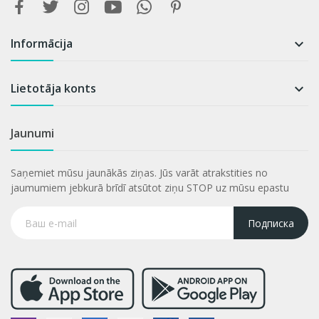
Informācija

Lietotāja konts

Jaunumi
Saņemiet mūsu jaunākās ziņas. Jūs varāt atrakstities no
jaumumiem jebkurā brīdī atsūtot ziņu STOP uz mūsu epastu
Подписка