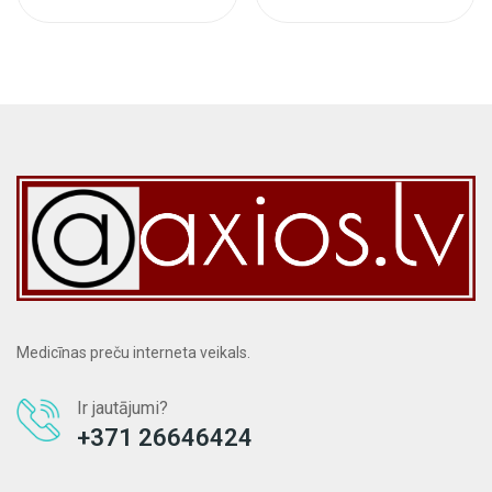
Medicīnas preču interneta veikals.
Ir jautājumi?
+371 26646424