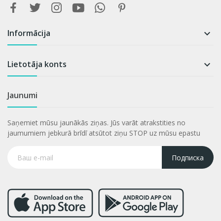
Informācija

Lietotāja konts

Jaunumi
Saņemiet mūsu jaunākās ziņas. Jūs varāt atrakstities no
jaumumiem jebkurā brīdī atsūtot ziņu STOP uz mūsu epastu
Подписка