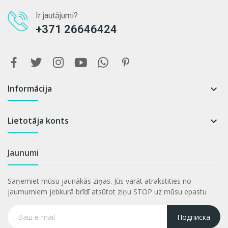
Ir jautājumi?
+371 26646424
Informācija

Lietotāja konts

Jaunumi
Saņemiet mūsu jaunākās ziņas. Jūs varāt atrakstities no
jaumumiem jebkurā brīdī atsūtot ziņu STOP uz mūsu epastu
Подписка