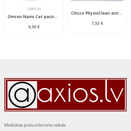
OMRON
Chicco PhysioClean аспиратор
Omron Nami Cat распылитель
7,55 €
9,50 €
Medicīnas preču interneta veikals.