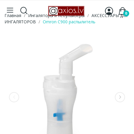
0
Главная
Ингаляторы и небулайзеры
АКСЕССУАРЫ для
ИНГАЛЯТОРОВ
Omron C900 распылитель