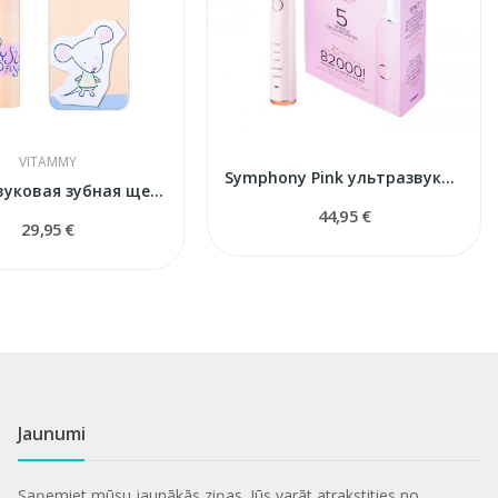
VITAMMY
Symphony Pink ультразвуковая зубная щетка
Ультразвуковая зубная щетка Smile MiniMini 3+
44,95 €
29,95 €
Jaunumi
Saņemiet mūsu jaunākās ziņas. Jūs varāt atrakstities no