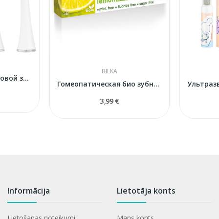
BILKA
Насадки ультразвуковой зубной щетки Pearl+
Гомеопатическая био зубная паста
3,99 €
Informācija
Lietotāja konts
Lietošanas noteikumi
Mans konts