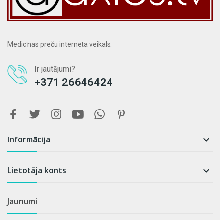
Medicīnas preču interneta veikals.
Ir jautājumi?
+371 26646424
Informācija

Lietotāja konts

Jaunumi