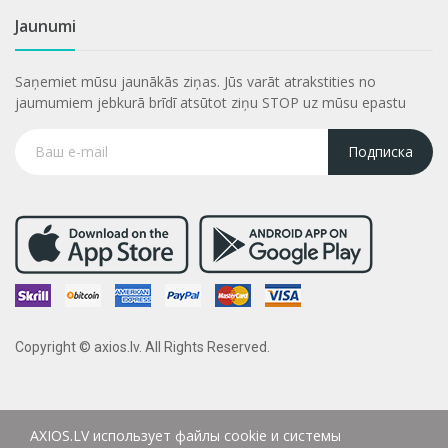
Jaunumi
Saņemiet mūsu jaunākās ziņas. Jūs varāt atrakstities no
jaumumiem jebkurā brīdī atsūtot ziņu STOP uz mūsu epastu
Подписка
Copyright © axios.lv. All Rights Reserved.
AXIOS.LV использует файлы cookie и системы