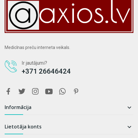
Medicīnas preču interneta veikals.
Ir jautājumi?
+371 26646424
Informācija

Lietotāja konts
