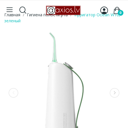
0
Главная
Гигиена полости рта
Ирригатор Oclean W10,
зеленый