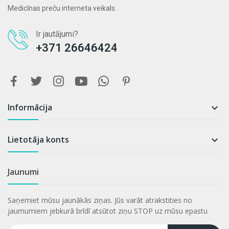
Medicīnas preču interneta veikals.
Ir jautājumi?
+371 26646424
Informācija

Lietotāja konts

Jaunumi
Saņemiet mūsu jaunākās ziņas. Jūs varāt atrakstities no
jaumumiem jebkurā brīdī atsūtot ziņu STOP uz mūsu epastu