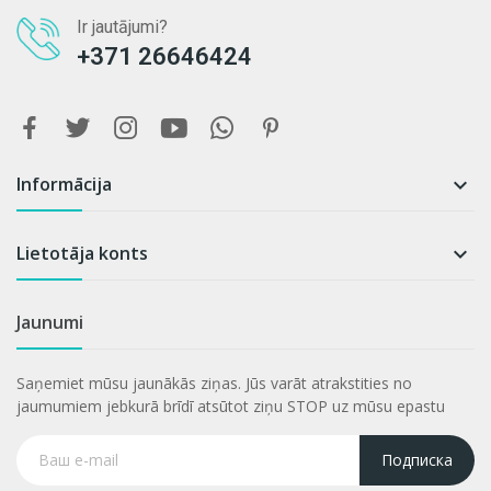
Ir jautājumi?
+371 26646424
Informācija

Lietotāja konts

Jaunumi
Saņemiet mūsu jaunākās ziņas. Jūs varāt atrakstities no
jaumumiem jebkurā brīdī atsūtot ziņu STOP uz mūsu epastu
Подписка